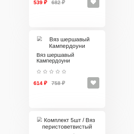
539 ₽
682 ₽
Вяз шершавый
Кампердоуни
614 ₽
758 ₽