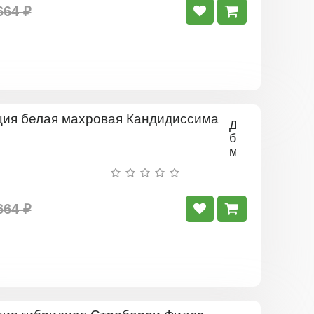
664 ₽
Дейция
белая
махровая
Кандидиссим
664 ₽