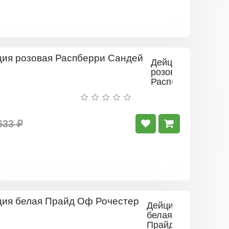
Дейция
розовая
Распберри
Сандей
633 ₽
Дейция
белая
Прайд