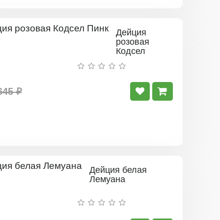
Дейция
розовая
Кодсел
Пинк
645 ₽
Дейция белая
Лемуана