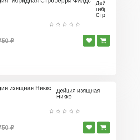
Дейция
гибридная
Строберри
Филдс
750 ₽
Дейция изящная
Никко
750 ₽