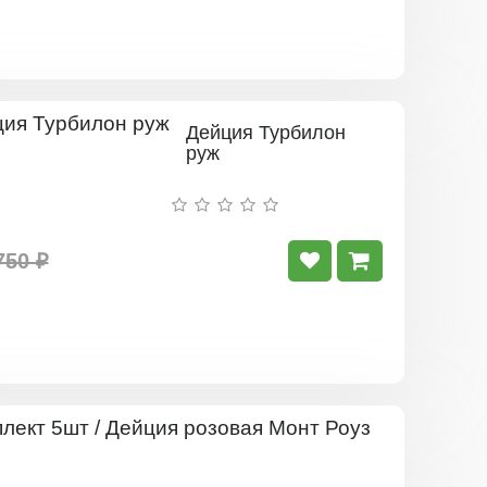
Дейция Турбилон
руж
750 ₽
Комплект
5шт
/