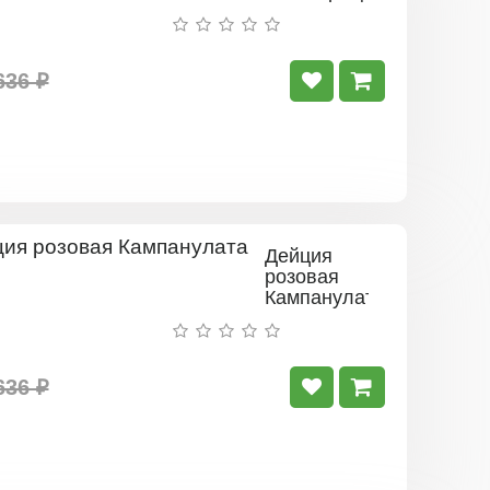
Оф
Рочестер
636 ₽
Дейция
розовая
Кампанулата
636 ₽