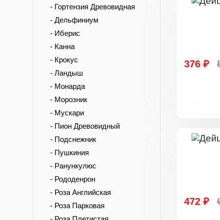
- Гортензия Древовидная
- Дельфиниум
- Иберис
- Канна
- Крокус
376 ₽
- Ландыш
- Монарда
- Морозник
- Мускари
- Пион Древовидный
- Подснежник
- Пушкиния
- Ранункулюс
- Рододенрон
- Роза Английская
472 ₽
- Роза Парковая
- Роза Плетистая