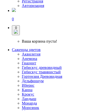
Регистрация
Авторизация
0
0
Ваша корзина пуста!
Саженцы цветов
Аквилегия
Анемона
Гиацинт
Гибискус древовидный
Гибискус травянистый
Гортензия Древовидная
Дельфиниум
Иберис
Канна
Крокус
Ландыш
Монарда
Морозник