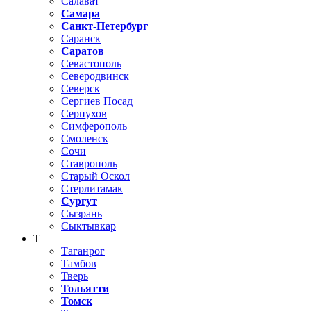
Салават
Самара
Санкт-Петербург
Саранск
Саратов
Севастополь
Северодвинск
Северск
Сергиев Посад
Серпухов
Симферополь
Смоленск
Сочи
Ставрополь
Старый Оскол
Стерлитамак
Сургут
Сызрань
Сыктывкар
Т
Таганрог
Тамбов
Тверь
Тольятти
Томск