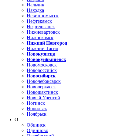
Нальчик
Находка
Невинномысск
Нефтекамск
Нефтеюганск
Нижневартовск
Нижнекамск
Нижний Новгород
Нижний Тагил
Новокузнецк
Новокуйбышевск
Новомосковск
Новороссийск
Новосибирск
Новочебоксарск
Новочеркасск
Новошахтинск
Новый Уренгой
Ногинск
Норильск
Ноябрьск
О
Обнинск
Одинцово
Октябрьский