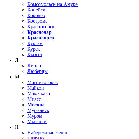
Комсомольск-на-Амуре
Копейск
Королёв
Кострома
Красногорск
Краснодар
Красноярск
Курган
Курск
Кызыл
Л
Липецк
Люберцы
М
Магнитогорск
Майкоп
Махачкала
Миасс
Москва
Мурманск
Муром
Мытищи
Н
Набережные Челны
Назрань