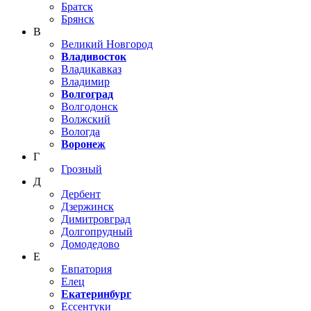
Братск
Брянск
В
Великий Новгород
Владивосток
Владикавказ
Владимир
Волгоград
Волгодонск
Волжский
Вологда
Воронеж
Г
Грозный
Д
Дербент
Дзержинск
Димитровград
Долгопрудный
Домодедово
Е
Евпатория
Елец
Екатеринбург
Ессентуки