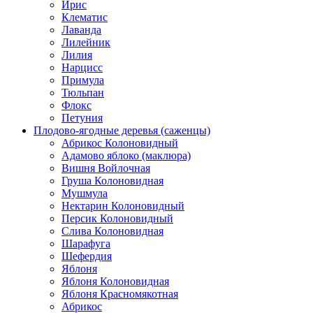
Ирис
Клематис
Лаванда
Лилейник
Лилия
Нарцисс
Примула
Тюльпан
Флокс
Петуния
Плодово-ягодные деревья (саженцы)
Абрикос Колоновидный
Адамово яблоко (маклюра)
Вишня Войлочная
Груша Колоновидная
Мушмула
Нектарин Колоновидный
Персик Колоновидный
Слива Колоновидная
Шарафуга
Шефердия
Яблоня
Яблоня Колоновидная
Яблоня Красномякотная
Абрикос