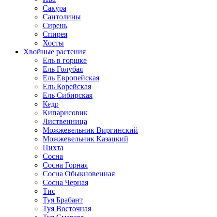
Сакура
Сантолины
Сирень
Спирея
Хосты
Хвойные растения
Ель в горшке
Ель Голубая
Ель Европейская
Ель Корейская
Ель Сибирская
Кедр
Кипарисовик
Лиственница
Можжевельник Виргинский
Можжевельник Казацкий
Пихта
Сосна
Сосна Горная
Сосна Обыкновенная
Сосна Черная
Тис
Туя Брабант
Туя Восточная