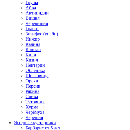
Груша
Айва
Актинидии
Вишня
Черевишня
Гранат
Зизифус (унаби)
Инжир
Калина
Каштан
Киви
Кизил
Нектарин
Облепиха
Шелковица
Орехи
Персик
Рябина
Слива
Тутовник
Хурма
Черёмуха
Черешня
Ягодные кустарники
Барбарис от 5 лет