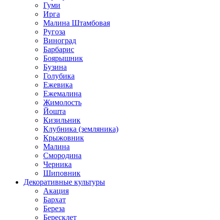
Гуми
Ирга
Малина Штамбовая
Ругоза
Виноград
Барбарис
Боярышник
Бузина
Голубика
Ежевика
Ежемалина
Жимолость
Йошта
Кизильник
Клубника (земляника)
Крыжовник
Малина
Смородина
Черника
Шиповник
Декоративные культуры
Акация
Бархат
Береза
Бересклет