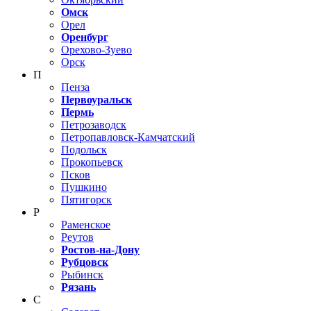
Омск
Орел
Оренбург
Орехово-Зуево
Орск
П
Пенза
Первоуральск
Пермь
Петрозаводск
Петропавловск-Камчатский
Подольск
Прокопьевск
Псков
Пушкино
Пятигорск
Р
Раменское
Реутов
Ростов-на-Дону
Рубцовск
Рыбинск
Рязань
С