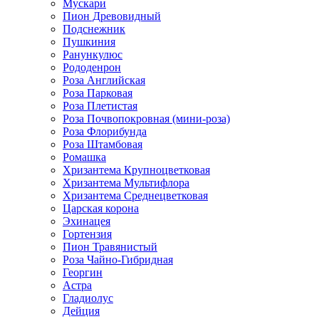
Мускари
Пион Древовидный
Подснежник
Пушкиния
Ранункулюс
Рододенрон
Роза Английская
Роза Парковая
Роза Плетистая
Роза Почвопокровная (мини-роза)
Роза Флорибунда
Роза Штамбовая
Ромашка
Хризантема Крупноцветковая
Хризантема Мультифлора
Хризантема Среднецветковая
Царская корона
Эхинацея
Гортензия
Пион Травянистый
Роза Чайно-Гибридная
Георгин
Астра
Гладиолус
Дейция