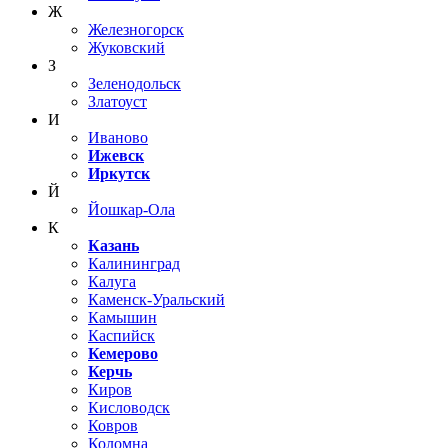
Ж
Железногорск
Жуковский
З
Зеленодольск
Златоуст
И
Иваново
Ижевск
Иркутск
Й
Йошкар-Ола
К
Казань
Калининград
Калуга
Каменск-Уральский
Камышин
Каспийск
Кемерово
Керчь
Киров
Кисловодск
Ковров
Коломна