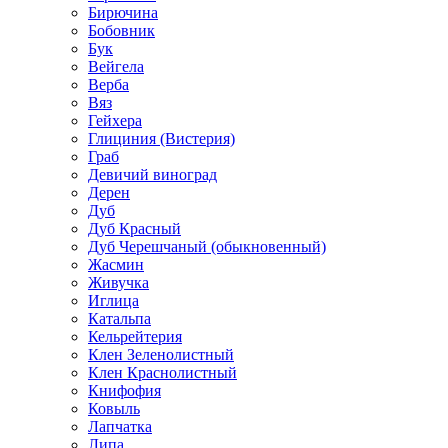
Бирючина
Бобовник
Бук
Вейгела
Верба
Вяз
Гейхера
Глициния (Вистерия)
Граб
Девичий виноград
Дерен
Дуб
Дуб Красный
Дуб Черешчаный (обыкновенный)
Жасмин
Живучка
Иглица
Катальпа
Кельрейтерия
Клен Зеленолистный
Клен Краснолистный
Книфофия
Ковыль
Лапчатка
Липа