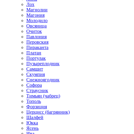
Лох
Магнолии
Магония
Молодило
Овсяница
Очиток
Павлония
Перовския
Пираканта
Платан
Портулак
Пузыреплодник
Самшит
Скумпия
Снежноягодник
Софора
Страусник
Тимьян (чабрец)
Тополь
Форзиция
Церцисс (багрянник)
Шалфей
Юкка
Ясень
Ива