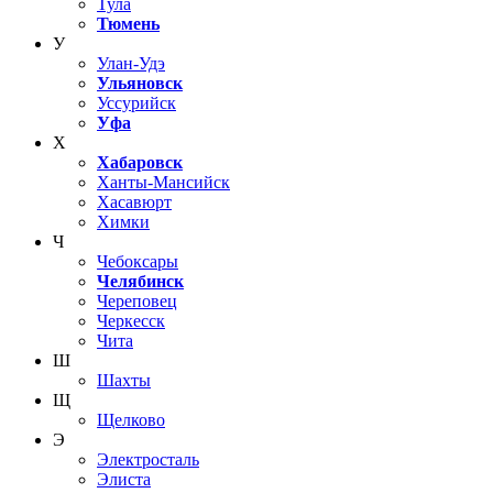
Тула
Тюмень
У
Улан-Удэ
Ульяновск
Уссурийск
Уфа
Х
Хабаровск
Ханты-Мансийск
Хасавюрт
Химки
Ч
Чебоксары
Челябинск
Череповец
Черкесск
Чита
Ш
Шахты
Щ
Щелково
Э
Электросталь
Элиста