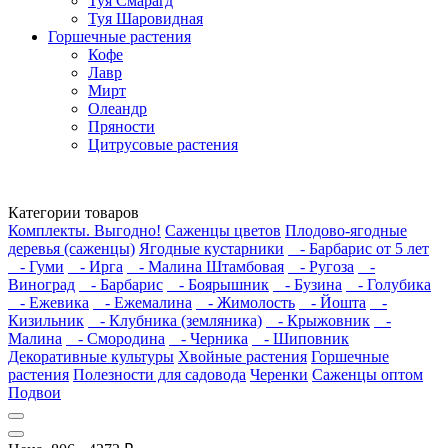
Туя Смарагд
Туя Шаровидная
Горшечные растения
Кофе
Лавр
Мирт
Олеандр
Пряности
Цитрусовые растения
Категории товаров
Комплекты. Выгодно!
Саженцы цветов
Плодово-ягодные
деревья (саженцы)
Ягодные кустарники
- Барбарис от 5 лет
- Гуми
- Ирга
- Малина Штамбовая
- Ругоза
-
Виноград
- Барбарис
- Боярышник
- Бузина
- Голубика
- Ежевика
- Ежемалина
- Жимолость
- Йошта
-
Кизильник
- Клубника (земляника)
- Крыжовник
-
Малина
- Смородина
- Черника
- Шиповник
Декоративные культуры
Хвойные растения
Горшечные
растения
Полезности для садовода
Черенки
Саженцы оптом
Подвои