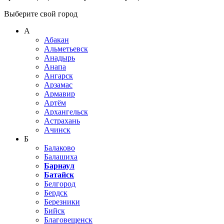
Выберите свой город
А
Абакан
Альметьевск
Анадырь
Анапа
Ангарск
Арзамас
Армавир
Артём
Архангельск
Астрахань
Ачинск
Б
Балаково
Балашиха
Барнаул
Батайск
Белгород
Бердск
Березники
Бийск
Благовещенск