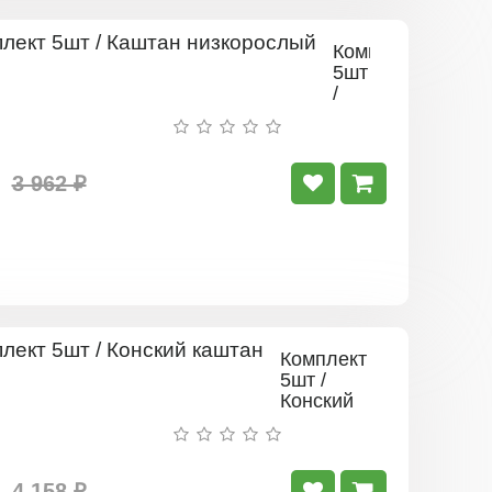
Комплект
5шт
/
Каштан
низкорослый
3 962 ₽
Комплект
5шт /
Конский
каштан
4 158 ₽