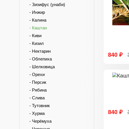
- Зизифус (унаби)
- Инжир
- Калина
- Каштан
- Киви
- Кизил
- Нектарин
840 ₽
- Облепиха
- Шелковица
- Орехи
- Персик
- Рябина
- Слива
- Тутовник
840 ₽
- Хурма
- Черёмуха
- Черешня