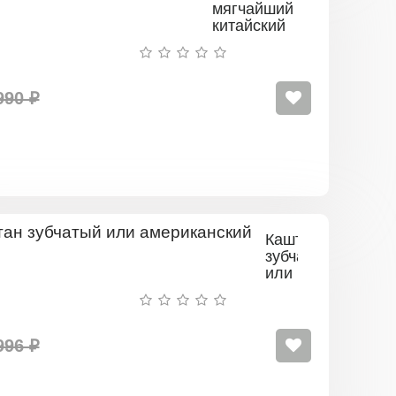
мягчайший
китайский
990 ₽
Каштан
зубчатый
или
американский
996 ₽