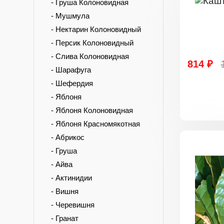
- Груша Колоновидная
- Мушмула
- Нектарин Колоновидный
- Персик Колоновидный
- Слива Колоновидная
814 ₽
- Шарафуга
- Шефердия
- Яблоня
- Яблоня Колоновидная
- Яблоня Красномякотная
- Абрикос
- Груша
- Айва
- Актинидии
- Вишня
- Черевишня
- Гранат