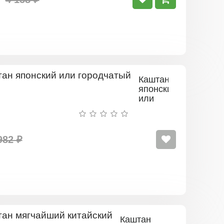
Каштан
японский
или
городчатый
982 ₽
Каштан