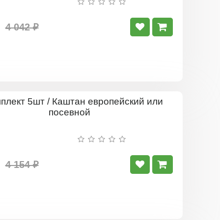
обыкновенный
4 042 ₽
Комплект
5шт
/
Каштан
европейск
или
посевной
4 154 ₽