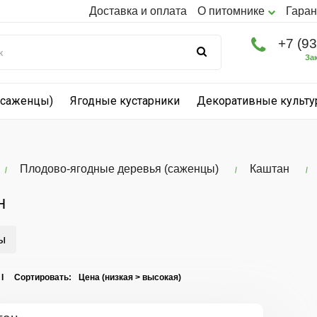
Доставка и оплата
О питомнике
Гаран
+7 (9
За
(саженцы)
Ягодные кустарники
Декоративные культ
Плодово-ягодные деревья (саженцы)
Каштан
Н
ы
 I Сортировать: