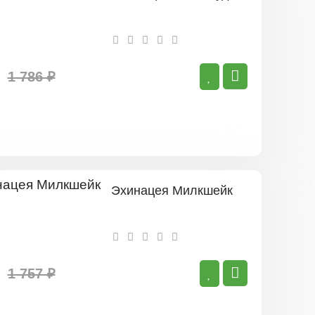
1 786 ₽
Эхинацея Милкшейк
1 757 ₽