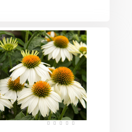
Эхинацея
пурпурная
Белый
лебедь