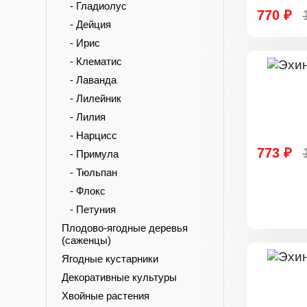
- Гладиолус
770 ₽
- Дейция
- Ирис
- Клематис
- Лаванда
- Лилейник
- Лилия
- Нарцисс
773 ₽
- Примула
- Тюльпан
- Флокс
- Петуния
Плодово-ягодные деревья
(саженцы)
Ягодные кустарники
Декоративные культуры
Хвойные растения