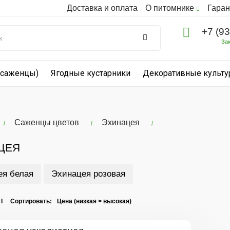
Доставка и оплата
О питомнике
Гаран
+7 (9
За
(саженцы)
Ягодные кустарники
Декоративные культ
Саженцы цветов
Эхинацея
ЦЕЯ
ея белая
Эхинацея розовая
 I Сортировать: