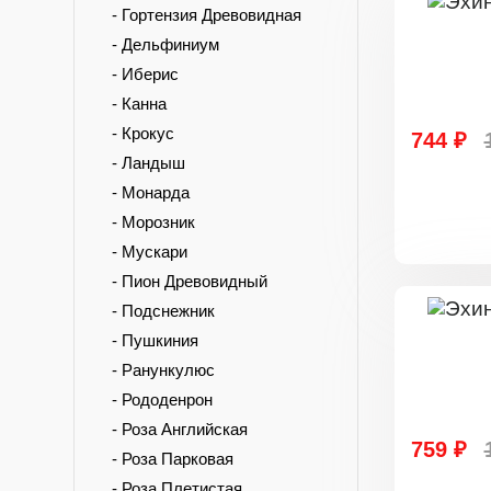
- Гортензия Древовидная
- Дельфиниум
- Иберис
- Канна
- Крокус
744 ₽
- Ландыш
- Монарда
- Морозник
- Мускари
- Пион Древовидный
- Подснежник
- Пушкиния
- Ранункулюс
- Рододенрон
- Роза Английская
759 ₽
- Роза Парковая
- Роза Плетистая