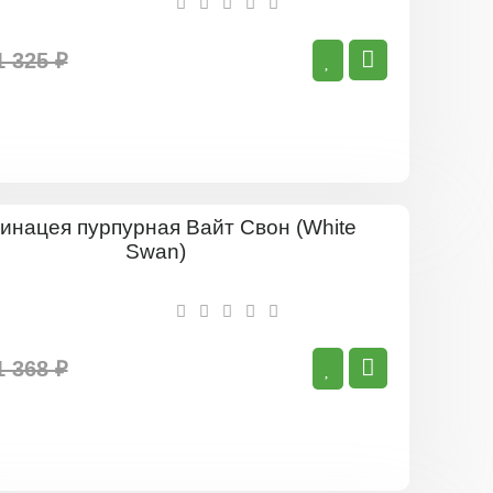
1 325 ₽
Эхинацея
пурпурная
Вайт
Свон
(White
Swan)
1 368 ₽