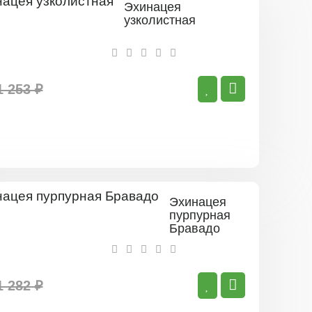
Эхинацея
узколистная
1 253 ₽
Эхинацея
пурпурная
Бравадо
1 282 ₽