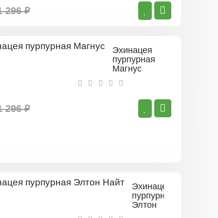
1 296 ₽
Эхинацея
пурпурная
Магнус
1 296 ₽
Эхинацея
пурпурная
Элтон
Найт