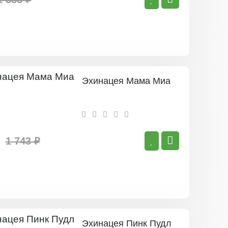
Эхинацея Мама Миа
1 743 ₽
Эхинацея Пинк Пудл