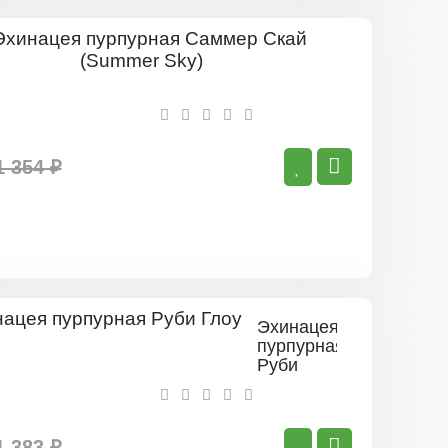
Эхинацея
пурпурная
Саммер
Скай
(Summer
Sky)
1 354 ₽
Эхинацея
пурпурная
Руби
Глоу
1 383 ₽