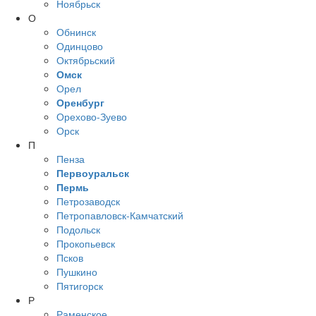
Ноябрьск
О
Обнинск
Одинцово
Октябрьский
Омск
Орел
Оренбург
Орехово-Зуево
Орск
П
Пенза
Первоуральск
Пермь
Петрозаводск
Петропавловск-Камчатский
Подольск
Прокопьевск
Псков
Пушкино
Пятигорск
Р
Раменское