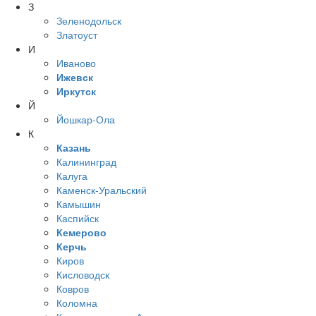
З
Зеленодольск
Златоуст
И
Иваново
Ижевск
Иркутск
Й
Йошкар-Ола
К
Казань
Калининград
Калуга
Каменск-Уральский
Камышин
Каспийск
Кемерово
Керчь
Киров
Кисловодск
Ковров
Коломна