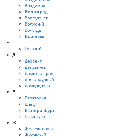
Владимир
Волгоград
Волгодонск
Волжский
Вологда
Воронеж
Г
Грозный
Д
Дербент
Дзержинск
Димитровград
Долгопрудный
Домодедово
Е
Евпатория
Елец
Екатеринбург
Ессентуки
Ж
Железногорск
Жуковский