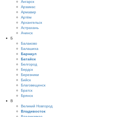
Ангарск
Арзамас
Армавир
Артём
Архангельск
Астрахань
Ачинск
Б
Балаково
Балашиха
Барнаул
Батайск
Белгород
Бердск
Березники
Бийск
Благовещенск
Братск
Брянск
В
Великий Новгород
Владивосток
Владикавказ