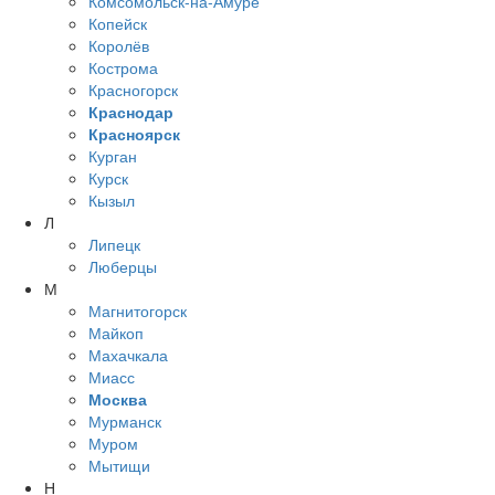
Комсомольск-на-Амуре
Копейск
Королёв
Кострома
Красногорск
Краснодар
Красноярск
Курган
Курск
Кызыл
Л
Липецк
Люберцы
М
Магнитогорск
Майкоп
Махачкала
Миасс
Москва
Мурманск
Муром
Мытищи
Н