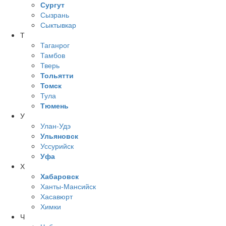
Сургут
Сызрань
Сыктывкар
Т
Таганрог
Тамбов
Тверь
Тольятти
Томск
Тула
Тюмень
У
Улан-Удэ
Ульяновск
Уссурийск
Уфа
Х
Хабаровск
Ханты-Мансийск
Хасавюрт
Химки
Ч