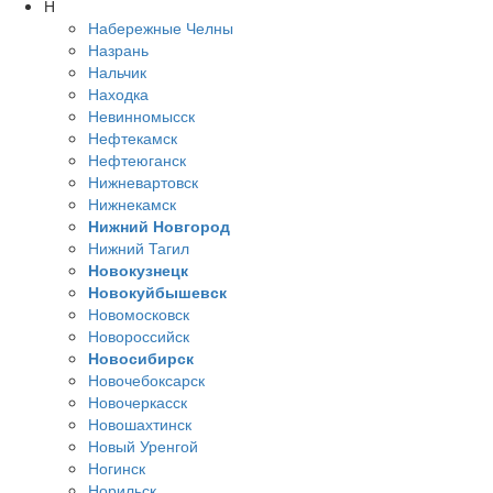
Н
Набережные Челны
Назрань
Нальчик
Находка
Невинномысск
Нефтекамск
Нефтеюганск
Нижневартовск
Нижнекамск
Нижний Новгород
Нижний Тагил
Новокузнецк
Новокуйбышевск
Новомосковск
Новороссийск
Новосибирск
Новочебоксарск
Новочеркасск
Новошахтинск
Новый Уренгой
Ногинск
Норильск