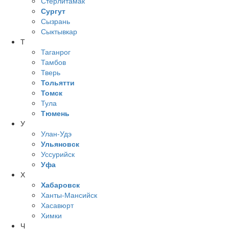
Стерлитамак
Сургут
Сызрань
Сыктывкар
Т
Таганрог
Тамбов
Тверь
Тольятти
Томск
Тула
Тюмень
У
Улан-Удэ
Ульяновск
Уссурийск
Уфа
Х
Хабаровск
Ханты-Мансийск
Хасавюрт
Химки
Ч