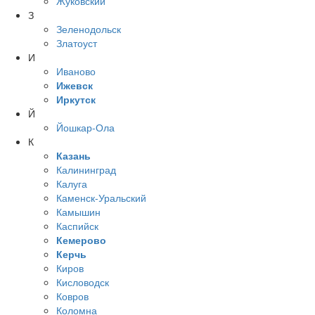
Жуковский
З
Зеленодольск
Златоуст
И
Иваново
Ижевск
Иркутск
Й
Йошкар-Ола
К
Казань
Калининград
Калуга
Каменск-Уральский
Камышин
Каспийск
Кемерово
Керчь
Киров
Кисловодск
Ковров
Коломна