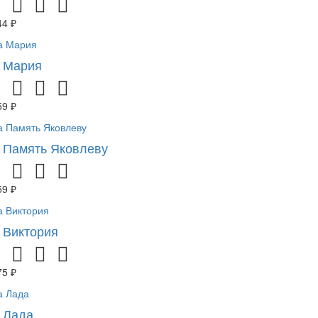
44 ₽
 Мария
59 ₽
 Память Яковлеву
59 ₽
 Виктория
75 ₽
 Лада