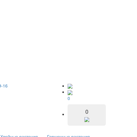
9-16
0
0
Хвойные растения
Горшечные растения