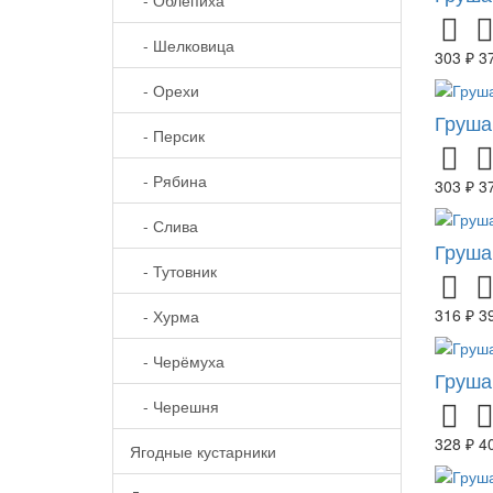
- Шелковица
303 ₽
3
- Орехи
Груш
- Персик
- Рябина
303 ₽
3
- Слива
Груша
- Тутовник
316 ₽
3
- Хурма
- Черёмуха
Груша
- Черешня
328 ₽
4
Ягодные кустарники