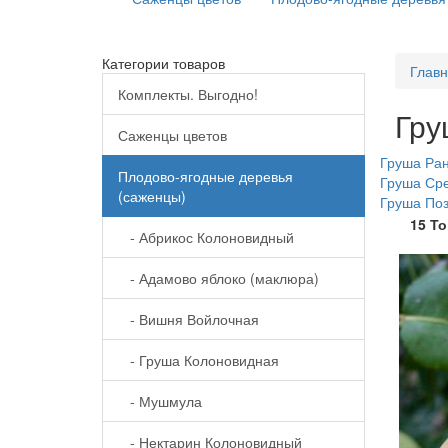
Категории товаров
Глав
Комплекты. Выгодно!
Гру
Саженцы цветов
Груша Ра
Плодово-ягодные деревья
Груша Ср
(саженцы)
Груша По
15 Т
- Абрикос Колоновидный
- Адамово яблоко (маклюра)
- Вишня Войлочная
- Груша Колоновидная
- Мушмула
- Нектарин Колоновидный