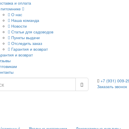
оставка и оплата
 питомнике
О нас
Наша команда
Новости
Статьи для садоводов
Пункты выдачи
Отследить заказ
Гарантия и возврат
арантия и возврат
тзывы
птовикам
онтакты
+7 (931) 009-2
Заказать звонок
 (саженцы)
Ягодные кустарники
Декоративные культуры