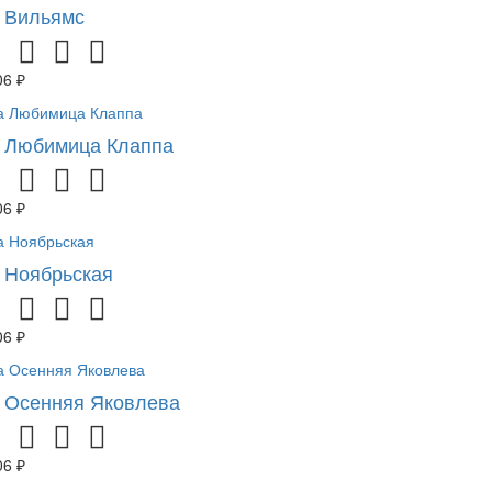
 Вильямс
06 ₽
 Любимица Клаппа
06 ₽
 Ноябрьская
06 ₽
 Осенняя Яковлева
06 ₽