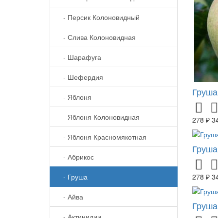
- Персик Колоновидный
- Слива Колоновидная
- Шарафуга
- Шефердия
Груша
- Яблоня
- Яблоня Колоновидная
278 ₽
3
- Яблоня Красномякотная
Груша
- Абрикос
- Груша
278 ₽
3
- Айва
Груша
- Актинидии