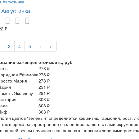
 Августинка
22 ₽
2
3
4
5
>
>|
ование саженцев
стоимость, руб
Лель
278 ₽
Нарядная Ефимова
278 ₽
Просто Мария
278 ₽
Мария
291 ₽
амять Яковлеву
291 ₽
иктория
303 ₽
Лада
303 ₽
Миф
303 ₽
логии цветов “зеленый” определяется как жизнь, гармония, рост, 
 так широко распространено озеленение нашего с вами окружения.
 с ранней весны начинают нас радовать первыми зелеными росткам