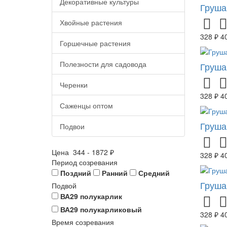
Декоративные культуры
Груша
Хвойные растения
328 ₽
4
Горшечные растения
Полезности для садовода
Груша
Черенки
328 ₽
4
Саженцы оптом
Груша
Подвои
Цена
344
-
1872
₽
328 ₽
4
Период созревания
Поздний
Ранний
Средний
Груша
Подвой
ВА29 полукарлик
ВА29 полукарликовый
328 ₽
4
Время созревания