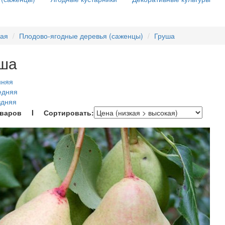
ная
Плодово-ягодные деревья (саженцы)
Груша
ша
нняя
едняя
здняя
оваров I Сортировать: