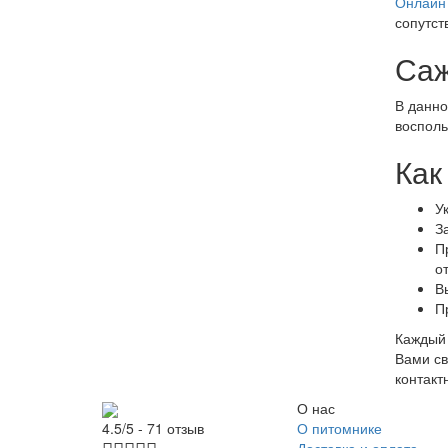
Онлайн 
сопутст
Саж
В данно
восполь
Как
У
З
П
о
В
П
Каждый 
Вами св
контакт
О нас
О питомнике
4.5/5 - 71 отзыв
Доставка и оплата