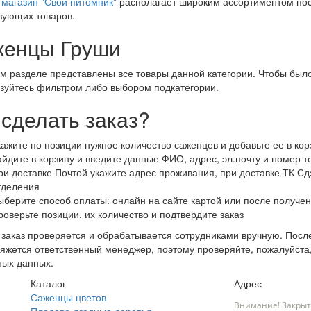
магазин "Свой питомник"
располагает широким ассортиментом пос
вующих товаров.
енцы Груши
м разделе представлены все товары данной категории. Чтобы было
зуйтесь фильтром либо выбором подкатегории.
 сделать заказ?
кажите по позиции нужное количество саженцев и добавьте ее в кор
айдите в корзину и введите данные ФИО, адрес, эл.почту и номер 
ри доставке Почтой укажите адрес проживания, при доставке ТК Сдэ
тделения
ыберите способ оплаты: онлайн на сайте картой или после получен
роверьте позиции, их количество и подтвердите заказ
заказ проверяется и обрабатывается сотрудниками вручную. После
яжется ответственный менеджер, поэтому проверяйте, пожалуйста
ных данных.
Каталог
Адрес
Саженцы цветов
Внимание! Закрыт
Плодово-ягодные деревья