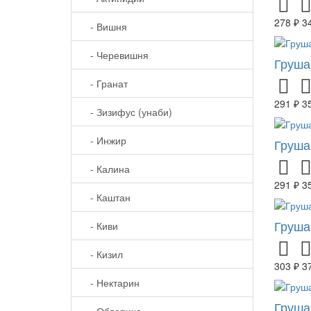
278 ₽
3
- Вишня
- Черевишня
Груша
- Гранат
291 ₽
3
- Зизифус (унаби)
- Инжир
Груша
- Калина
291 ₽
3
- Каштан
Груша
- Киви
- Кизил
303 ₽
3
- Нектарин
Груша
- Облепиха