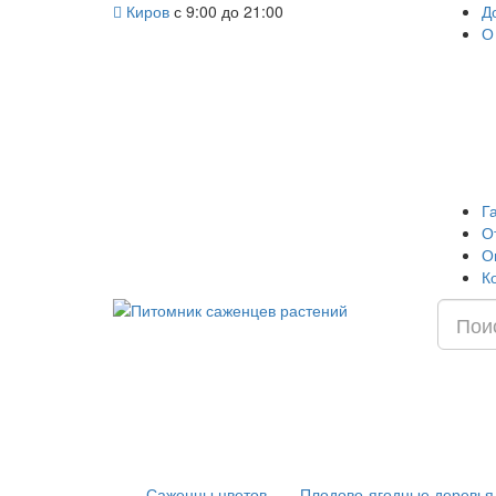
Киров
с 9:00 до 21:00
Д
О
Г
О
О
К
Саженцы цветов
Плодово-ягодные деревья