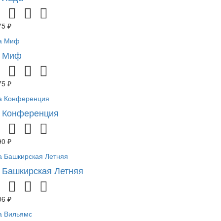
75 ₽
а Миф
75 ₽
 Конференция
90 ₽
 Башкирская Летняя
06 ₽